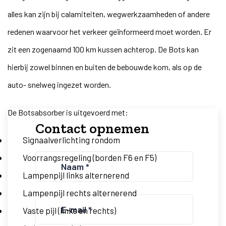
alles kan zijn bij calamiteiten, wegwerkzaamheden of andere
redenen waarvoor het verkeer geïnformeerd moet worden. Er
zit een zogenaamd 100 km kussen achterop. De Bots kan
hierbij zowel binnen en buiten de bebouwde kom, als op de
auto- snelweg ingezet worden.
De Botsabsorber is uitgevoerd met:
Contact opnemen
Signaalverlichting rondom
Voorrangsregeling (borden F6 en F5)
Naam
(Vereist)
Lampenpijl links alternerend
Lampenpijl rechts alternerend
E-
Vaste pijl (links en rechts)
mailadres
(Vereist)