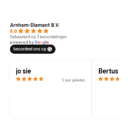
Arnhem-Diamant B.V.
5.0
Gebaseerd op 3 beoordelingen
powered by
G
o
o
g
l
e
beoordeel ons op
Bertus Kuiper
Chris de Bi
en
9 jaar geleden
Professioneel be