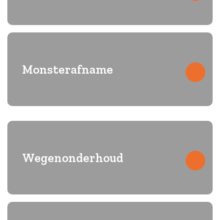
Onderzoek wegdekschade en fundering door
constructieboringen
Monsterafname
Monstername van wegconstructies en ondergrond voor
onderzoek
Wegenonderhoud
Professioneel onderzoek ter voorbereiding op
wegenonderhoud