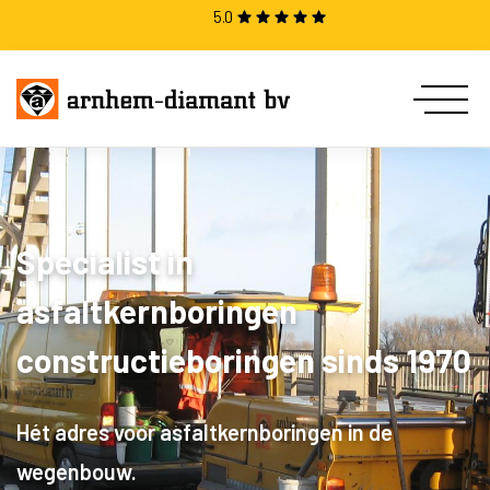
5.0
Specialist in
asfaltkernboringen
constructieboringen sinds 1970
Hét adres voor asfaltkernboringen in de
wegenbouw.